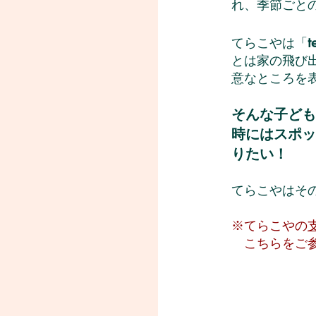
れ、季節ごと
t
てらこやは「
とは家の飛び
意なところを
そんな子ども
時にはスポッ
りたい！
てらこやはそ
※
​てらこやの
こちらをご参