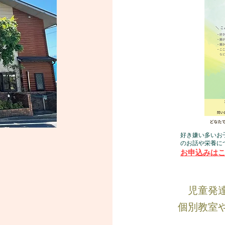
​好き嫌い多い
のお話や栄養に
お申込みは
児童発
個別教室