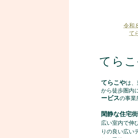
令和
て
てらこ
てらこや
は、
から徒歩圏内
ービス
の事業
閑静な住宅街
広い室内で伸
りの良い広い