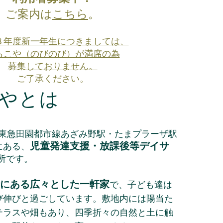
​ご案内は
こちら
。
８年度新一年生につきましては、
らこや（のびのび）が満席の為
募集しておりません。
ご了承ください。
やとは
東急田園都市線あざみ野駅・たまプラーザ駅
児童発達支援・放課後等デイサ
にある、
所です。
にある広々とした一軒家
で、子ども達は
び伸びと過ごしています。敷地内には陽当た
テラスや畑もあり、四季折々の自然と土に触